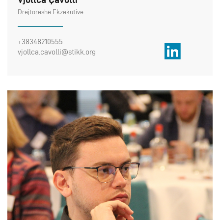
Drejtoreshë Ekzekutive
+38348210555
vjollca.cavolli@stikk.org