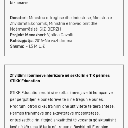
bizneseve.
Donatori:
Ministria e Tregtisë dhe Industrisë, Ministria e
Zhvillimit Ekonomik, Ministria e Inovacionit dhe
Ndërmarrësisë, GIZ, BERZH
Projekt Menaxheri:
Vjollca Çavolli
Kohëzgjatja:
2016-Në vazhdimësi
Shuma:
~ 1.5 MIL. €
Zhvillimi i burimeve njerëzore në sektorin e TIK përmes
STIKK Education
STIKK Education erdhi si rezultat i nevojave të kompanive
për përgatitjen e punëtorëve të ri në tregun e punës.
Programi ofron cikël trajnimi dhe aktivitete të tjera shtesë.
Përmes trajnimeve dhe aktiviteteve mbështetëse,
entuziastët e rinj fitojnë shkathtësi të veçanta që aktualisht
janë në kërkesa të larta në tregun e Bashkimit Europian,