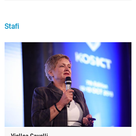
Stafi
Vjollca Çavolli