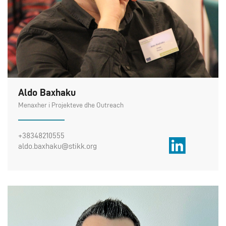
Aldo Baxhaku
Menaxher i Projekteve dhe Outreach
+38348210555
aldo.baxhaku@stikk.org