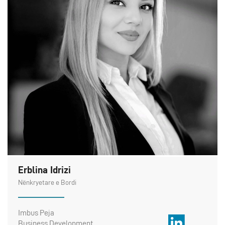
Erblina Idrizi
Nënkryetare e Bordi
Imbus Peja
Business Development