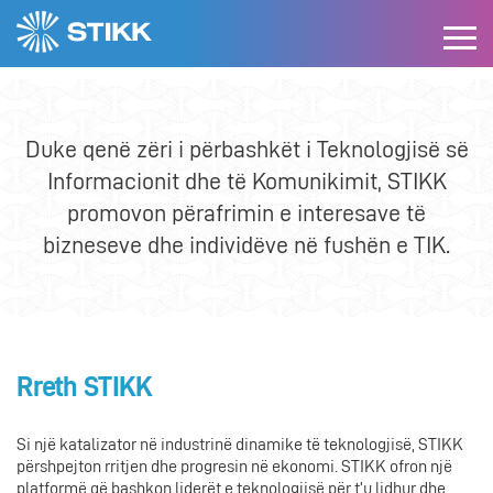
Kush jemi ne
Objektivat tona
Shërbimet tona
Projektet
Rap
Duke qenë zëri i përbashkët i Teknologjisë së
Informacionit dhe të Komunikimit, STIKK
promovon përafrimin e interesave të
bizneseve dhe individëve në fushën e TIK.
Rreth STIKK
Si një katalizator në industrinë dinamike të teknologjisë, STIKK
përshpejton rritjen dhe progresin në ekonomi. STIKK ofron një
platformë që bashkon liderët e teknologjisë për t’u lidhur dhe