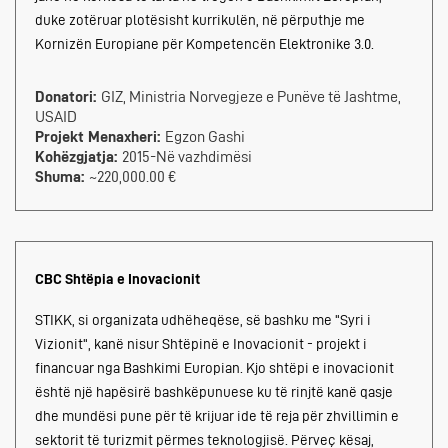
duke zotëruar plotësisht kurrikulën, në përputhje me
Kornizën Europiane për Kompetencën Elektronike 3.0.
Donatori:
GIZ, Ministria Norvegjeze e Punëve të Jashtme,
USAID
Projekt Menaxheri:
Egzon Gashi
Kohëzgjatja:
2015-Në vazhdimësi
Shuma:
~220,000.00 €
CBC Shtëpia e Inovacionit
STIKK, si organizata udhëheqëse, së bashku me "Syri i
Vizionit", kanë nisur Shtëpinë e Inovacionit - projekt i
financuar nga Bashkimi Europian. Kjo shtëpi e inovacionit
është një hapësirë bashkëpunuese ku të rinjtë kanë qasje
dhe mundësi pune për të krijuar ide të reja për zhvillimin e
sektorit të turizmit përmes teknologjisë. Përveç kësaj,