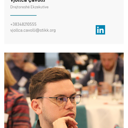
Drejtoreshë Ekzekutive
+38348210555
vjollca.cavolli@stikk.org