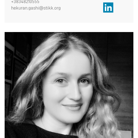
+38348210555
hekuran.gashi@stikk.org