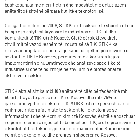
bashkëpunuar me njëri-tjetrin dhe mbështet me entuziazëm
anëtarët që shtyjnë përpara kufijtë e teknologjisë.
Që nga themelimi në 2008, STIKK arriti suksese të shumta dhe u
bë një nga shtytësit kryesorë të industrisë së TIK-ut dhe
komunitetit të TIK-ut në Kosovë. Gjatë përpjekjeve drejt
zhvillimit të vazhdueshëm të industrisë së TIK, STIKK ka
realizuar projekte të shumta që kanë për qëllim promovimin e
sektorit të TIK të Kosovës, përmirësimin e kornizës ligjore,
implementimin e hulumtimeve dhe analizave specifike të
industrisë si dhe të ndihmojë në zhvillimin e profesional të
akterëve të sektorit.
STIKK aktualisht ka mbi 100 anëtarë të cilët përfaqësojnë mbi
60% të tregut të punës në TIK në Kosovë dhe mbi 75% të
qarkullimit vjetor të sektorit TIK. STIKK është e përkushtuar të
ndihmojë rritjen afat-gjatë të sektorit të Teknologjisë së
Informacionit dhe të Komunikimit të Kosovës, është e angazhuar
në përmirësimin e mjedisit të biznesit për TIK, si dhe promovimin
e kontributit të Teknologjisë së Informacionit dhe Komunikimit
në rritjen ekonomike dhe progresin shoqëror në Kosovë.