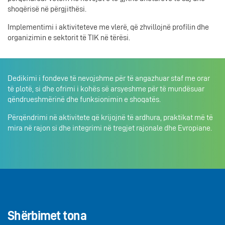
shoqërisë në përgjithësi.
Implementimi i aktiviteteve me vlerë, që zhvillojnë profilin dhe
organizimin e sektorit të TIK në tërësi.
Dedikimi i fondeve të nevojshme për të angazhuar staf me orar
të plotë, si dhe ofrimi i kohës së arsyeshme për të mundësuar
qëndrueshmërinë dhe funksionimin e shoqatës.
Përqëndrimi në aktivitete që krijojnë të ardhura, praktikat më të
mira në rajon si dhe integrimi në tregjet rajonale dhe Evropiane.
Shërbimet tona