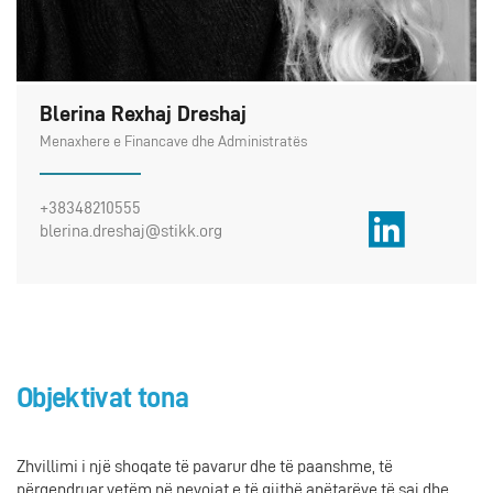
Blerina Rexhaj Dreshaj
Menaxhere e Financave dhe Administratës
+38348210555
blerina.dreshaj@stikk.org
Objektivat tona
Zhvillimi i një shoqate të pavarur dhe të paanshme, të
përqendruar vetëm në nevojat e të gjithë anëtarëve të saj dhe