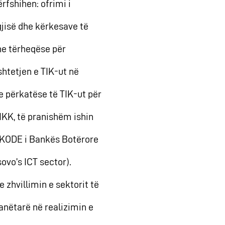
rfshihen: ofrimi i
jisë dhe kërkesave të
he tërheqëse për
htetjen e TIK-ut në
e përkatëse të TIK-ut për
TIKK, të pranishëm ishin
ti KODE i Bankës Botërore
ovo’s ICT sector).
 zhvillimin e sektorit të
nëtarë në realizimin e