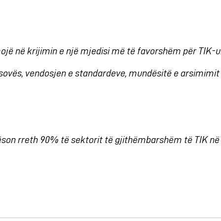
mojë në krijimin e një mjedisi më të favorshëm për TIK-
sovës, vendosjen e standardeve, mundësitë e arsimimit 
ëson rreth 90% të sektorit të gjithëmbarshëm të TIK në