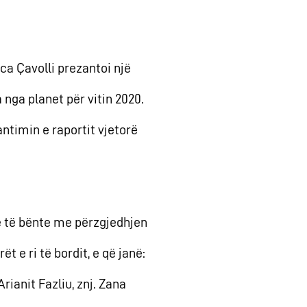
ca Çavolli prezantoi një
 nga planet për vitin 2020.
ntimin e raportit vjetorë
te të bënte me përzgjedhjen
t e ri të bordit, e që janë:
rianit Fazliu, znj. Zana