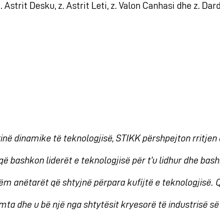
 Astrit Desku, z. Astrit Leti, z. Valon Canhasi dhe z. Dard
trinë dinamike të teknologjisë, STIKK përshpejton rritje
ë bashkon liderët e teknologjisë për t’u lidhur dhe bas
 anëtarët që shtyjnë përpara kufijtë e teknologjisë. 
mta dhe u bë një nga shtytësit kryesorë të industrisë së