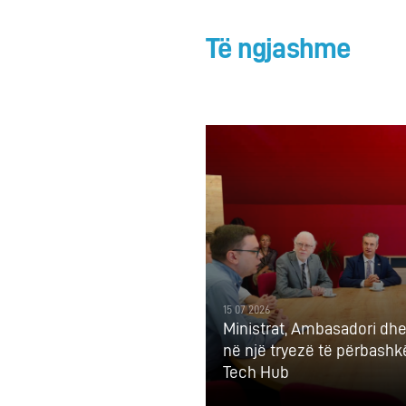
Të ngjashme
15 07 2026
Ministrat, Ambasadori dh
në një tryezë të përbash
Tech Hub