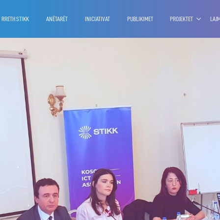
RRETH STIKK
ANËTARËT
INICIATIVAT
PUBLIKIMET
PROJEKTET
LAJ