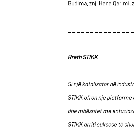
Budima, znj. Hana Qerimi, z.
_ _ _ _ _ _ _ _ _ _ _ _ _ _ _
Rreth STIKK
Si një katalizator në indus
STIKK ofron një platformë q
dhe mbështet me entuziazëm
STIKK arriti suksese të shu