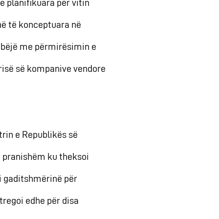
e planifikuara për vitin
anë të konceptuara në
ë bëjë me përmirësimin e
mërisë së kompanive vendore
trin e Republikës së
 të pranishëm ku theksoi
hi gaditshmërinë për
 tregoi edhe për disa