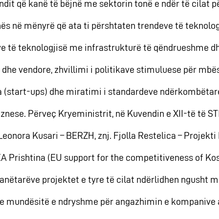
ndit që kanë të bëjnë me sektorin tonë e ndër të cilat pë
s në mënyrë që ata ti përshtaten trendeve të teknolog
ve të teknologjisë me infrastrukturë të qëndrueshme d
e vendore, zhvillimi i politikave stimuluese për mbës
a (start-ups) dhe miratimi i standardeve ndërkombëtar
iznese. Përveç Kryeministrit, në Kuvendin e XII-të të S
Leonora Kusari – BERZH, znj. Fjolla Restelica – Projek
EA Prishtina (EU support for the competitiveness of Kos
nëtarëve projektet e tyre të cilat ndërlidhen ngusht me
dhe mundësitë e ndryshme për angazhimin e kompanive a