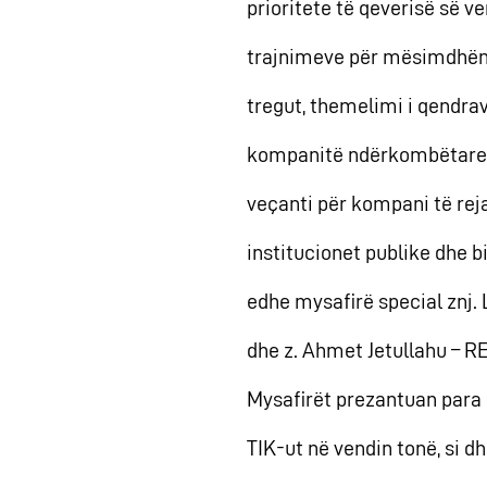
prioritete të qeverisë së ve
trajnimeve për mësimdhënë
tregut, themelimi i qendra
kompanitë ndërkombëtare dh
veçanti për kompani të rej
institucionet publike dhe b
edhe mysafirë special znj. 
dhe z. Ahmet Jetullahu – R
Mysafirët prezantuan para a
TIK-ut në vendin tonë, si 