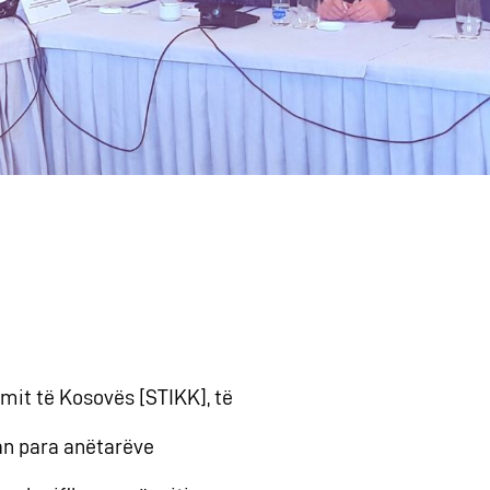
mit të Kosovës [STIKK], të
uan para anëtarëve