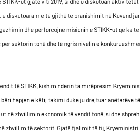
e STIKK-ut gjatë viti 2019, si dhe u diskutuan aktivitetet 
et e diskutuara me të gjithë të pranishimit në Kuvend j
gazhimin dhe përforcojnë misionin e STIKK-ut që ka t
es për sektorin tonë dhe të ngris nivelin e konkuruesh
vendit të STIKK, kishim nderin ta mirëpresim Kryeminis
ili bëri hapjen e këtij takimi duke ju drejtuar anëtarëve
-ut në zhvillimin ekonomik të vendit tonë, si dhe shpre
 zhvillim të sektorit. Gjatë fjalimit të tij, Kryeministri