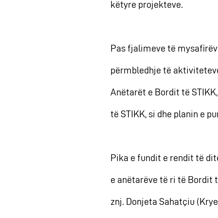
këtyre projekteve.
Pas fjalimeve të mysafirëve
përmbledhje të aktiviteteve 
Anëtarët e Bordit të STIKK,
të STIKK, si dhe planin e p
Pika e fundit e rendit të d
e anëtarëve të ri të Bordit 
znj. Donjeta Sahatçiu (Kryet