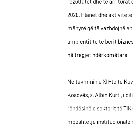
rezultatet dhe të arriturat 
2020. Planet dhe aktivitet
mënyrë që të vazhdojnë an
ambientit të të bërit bizn
në tregjet ndërkomëtare.
Në takminin e XII-të të Ku
Kosovës, z. Albin Kurti, i c
rëndësinë e sektorit të TIK
mbështetje institucionale në