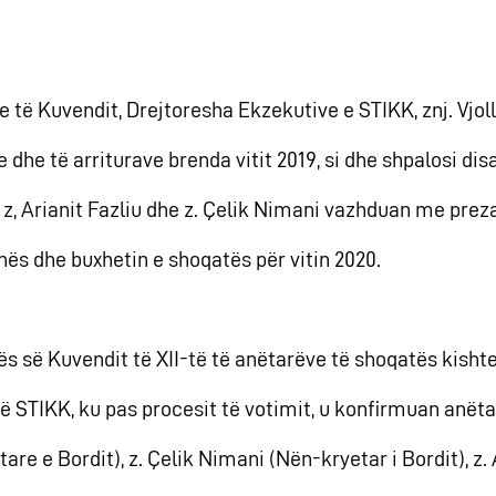
 të Kuvendit, Drejtoresha Ekzekutive e STIKK, znj. Vjoll
dhe të arriturave brenda vitit 2019, si dhe shpalosi disa
 z, Arianit Fazliu dhe z. Çelik Nimani vazhduan me preza
unës dhe buxhetin e shoqatës për vitin 2020.
itës së Kuvendit të XII-të të anëtarëve të shoqatës kish
të STIKK, ku pas procesit të votimit, u konfirmuan anëtarë
are e Bordit), z. Çelik Nimani (Nën-kryetar i Bordit), z. A