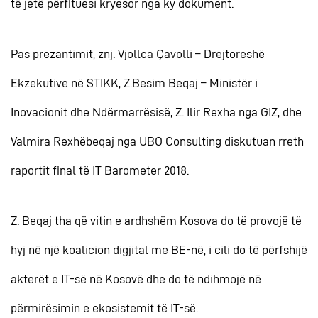
të jetë përfituesi kryesor nga ky dokument.
Pas prezantimit, znj. Vjollca Çavolli – Drejtoreshë
Ekzekutive në STIKK, Z.Besim Beqaj – Ministër i
Inovacionit dhe Ndërmarrësisë, Z. Ilir Rexha nga GIZ, dhe
Valmira Rexhëbeqaj nga UBO Consulting diskutuan rreth
raportit final të IT Barometer 2018.
Z. Beqaj tha që vitin e ardhshëm Kosova do të provojë të
hyj në një koalicion digjital me BE-në, i cili do të përfshijë
akterët e IT-së në Kosovë dhe do të ndihmojë në
përmirësimin e ekosistemit të IT-së.