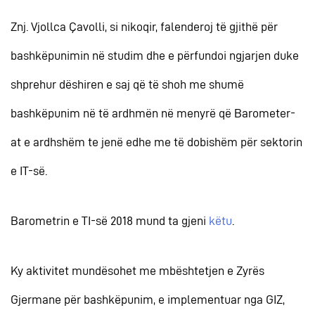
Znj. Vjollca Çavolli, si nikoqir, falenderoj të gjithë për
bashkëpunimin në studim dhe e përfundoi ngjarjen duke
shprehur dëshiren e saj që të shoh me shumë
bashkëpunim në të ardhmën në menyrë që Barometer-
at e ardhshëm te jenë edhe me të dobishëm për sektorin
e IT-së.
Barometrin e TI-së 2018 mund ta gjeni
këtu
.
Ky aktivitet mundësohet me mbështetjen e Zyrës
Gjermane për bashkëpunim, e implementuar nga GIZ,