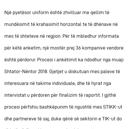
Një pyetësor uniform është zhvilluar me qellim të
mundësimit të krahasimit horizontal te të dhënave në
mes të shteteve në regjion. Për të mbledhur informata
për këtë anketim, një mostër prej 36 kompanive vendore
është përdorur. Procesi i ankëtimit ka ndodhur nga muaji
Shtator-Nëntor 2018. Gjetjet u diskutuan mes paleve të
interesuara në takime individuale, dhe të hyrat nga
intervistat u përdoren për finalizim të raportit. I gjithë
procesi përfshiu bashkëpunim të ngushtë mes STIKK-ut
dhe partnereve të saj, duke qënë së sektorin e TIK-ut do