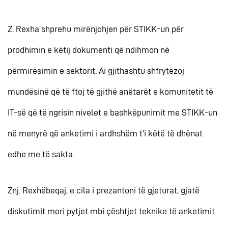
Z. Rexha shprehu mirënjohjen për STIKK-un për
prodhimin e këtij dokumenti që ndihmon në
përmirësimin e sektorit. Ai gjithashtu shfrytëzoj
mundësinë që të ftoj të gjithë anëtarët e komunitetit të
IT-së që të ngrisin nivelet e bashkëpunimit me STIKK-un
në menyrë që anketimi i ardhshëm t’i këtë të dhënat
edhe me të sakta.
Znj. Rexhëbeqaj, e cila i prezantoni të gjeturat, gjatë
diskutimit mori pytjet mbi çështjet teknike të anketimit.