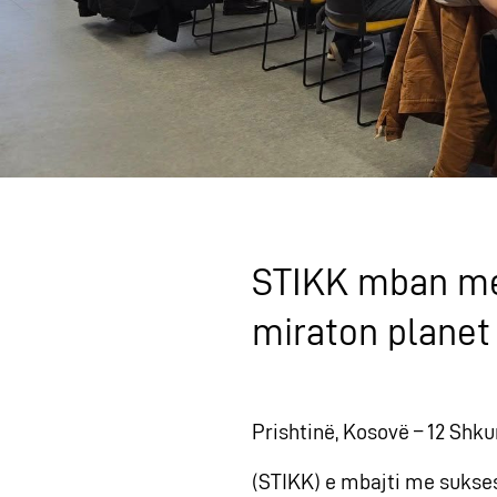
STIKK mban me 
miraton planet 
Prishtinë, Kosovë – 12 Shk
(STIKK) e mbajti me sukses