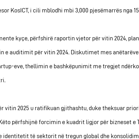
yesor KosICT, i cili mblodhi mbi 3,000 pjesëmarrës nga 15
nte kyçe, përfshirë raportin vjetor për vitin 2024, pla
rtin e auditimit për vitin 2024. Diskutimet mes anëtarë
rtup-eve, thellimin e bashkëpunimit me tregjet ndër
ri.
r vitin 2025 u ratifikuan gjithashtu, duke theksuar prior
. Këto përfshijnë forcimin e kuadrit ligjor për bizneset 
 identitetit të sektorit në tregun global dhe konsolidim