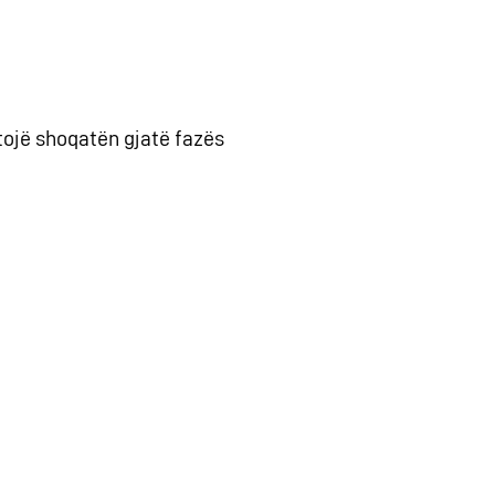
jtojë shoqatën gjatë fazës