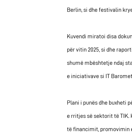
Berlin, si dhe festivalin kr
Kuvendi miratoi disa dokume
për vitin 2025, si dhe rapo
shumë mbështetje ndaj sta
e iniciativave si IT Baromet
Plani i punës dhe buxheti pë
e rritjes së sektorit të TIK
të financimit, promovimin e