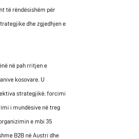
nt të rëndësishëm për
strategjike dhe zgjedhjen e
ënë në pah rritjen e
panive kosovare. U
jektiva strategjikë: forcimi
erimi i mundësive në treg
ë organizimin e mbi 35
sshme B2B në Austri dhe