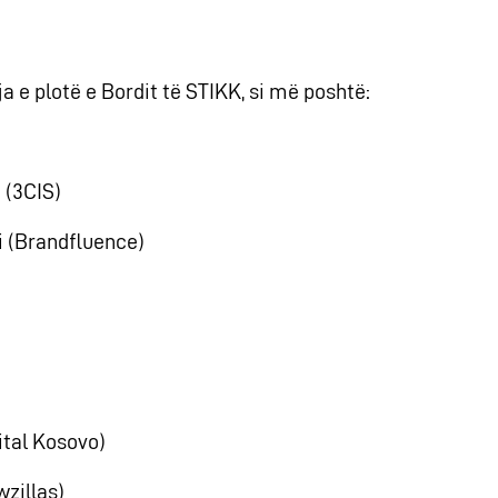
 e plotë e Bordit të STIKK, si më poshtë:
 (3CIS)
i (Brandfluence)
gital Kosovo)
zillas)