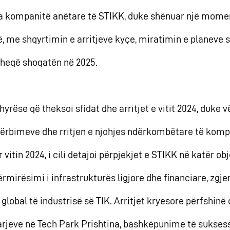
a kompanitë anëtare të STIKK, duke shënuar një mome
, me shqyrtimin e arritjeve kyçe, miratimin e planeve 
hëheqë shoqatën në 2025.
 hyrëse që theksoi sfidat dhe arritjet e vitit 2024, duke v
hërbimeve dhe rritjen e njohjes ndërkombëtare të kom
 vitin 2024, i cili detajoi përpjekjet e STIKK në katër ob
ërmirësimi i infrastrukturës ligjore dhe financiare, zgj
 global të industrisë së TIK. Arritjet kryesore përfshin
jarjeve në Tech Park Prishtina, bashkëpunime të sukse