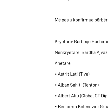
Më pas u konfirmua përbërja
Kryetare: Burbuqe Hashimi
Nënkryetare: Bardha Ajvaz
Anëtarë:
• Astrit Leti (Tive)
• Alban Sahiti (Tenton)
• Albert Aliu (Global CT Di
• Benjamin Kolenovic (Grow