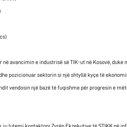
)
cs)
 në avancimin e industrisë së TIK-ut në Kosovë, duke nx
dhe pozicionuar sektorin si një shtyllë kyçe të ekonom
ndit vendosin një bazë të fuqishme për progresin e mët
 ju lutemi kontaktoni Zyrën Ekzekutive të STIKK në
in