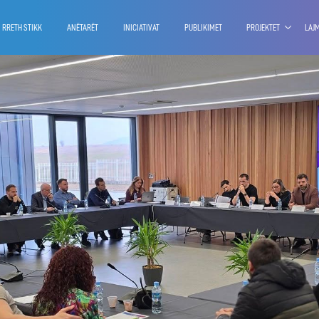
RRETH STIKK
ANËTARËT
INICIATIVAT
PUBLIKIMET
PROJEKTET
LAJ