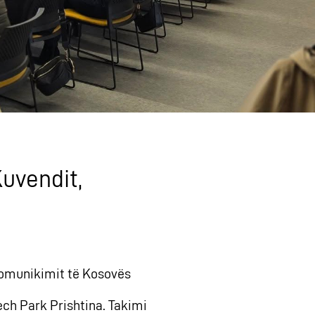
uvendit,
i
 Komunikimit të Kosovës
ech Park Prishtina. Takimi