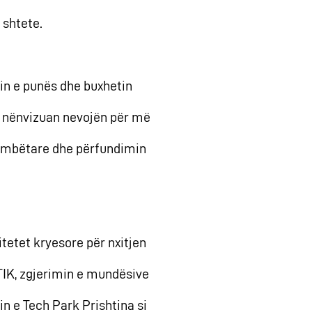
 shtete.
nin e punës dhe buxhetin
ve nënvizuan nevojën për më
kombëtare dhe përfundimin
itetet kryesore për nxitjen
e TIK, zgjerimin e mundësive
in e Tech Park Prishtina si