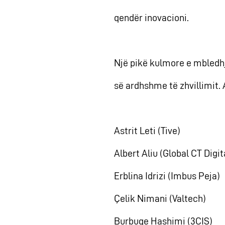
qendër inovacioni.
Një pikë kulmore e mbledhjes
së ardhshme të zhvillimit. 
Astrit Leti (Tive)
Albert Aliu (Global CT Digi
Erblina Idrizi (Imbus Peja)
Çelik Nimani (Valtech)
Burbuqe Hashimi (3CIS)