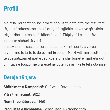
Profili
Në Zeta Corporation, ne jemi të përkushtuar të ofrojmë rezultate
të jashtëzakonshme dhe të ofrojmë zgjidhje inovative që nxisin
rritjen dhe suksesin për klientët tanë. Ekipi ynë i ekspertëve
posedon njohuri të gjerë
dhe synon një qasje të përqendruar te klienti për të siguruar
nivelin më të lartë të dorëzimit të punës. Me zhvillimin e softuerit
të specializuar, ekipet e dedikuara dhe shërbimet e marketingut
digjital, ne fuqizojmë bizneset në botën dinamike të teknologjisë.
Detaje të tjera
Shërbimet e Kompanisë:
Software Development
Viti i themelimit:
2022
Numri i punëtoreve:
11-50
Produktet e kompanisë:
SenseCase & Zgjedhe.com