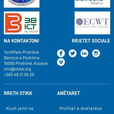
NA KONTAKTONI
RRJETET SOCIALE
TechPark Prishtina
Bërnicë e Poshtme
10000 Prishtinë, Kosovë
info@stikk.org
+383 48 21 05 55
RRETH STIKK
ANËTARET
Kush jemi ne
Profilet e Anëtarëve