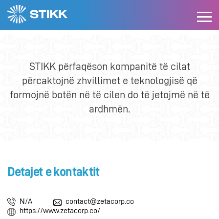
Anëtarët
ZETA Corporation
STIKK përfaqëson kompanitë të cilat
përcaktojnë zhvillimet e teknologjisë që
formojnë botën në të cilen do të jetojmë në të
ardhmën.
Detajet e kontaktit
N/A
contact@zetacorp.co
https://www.zetacorp.co/