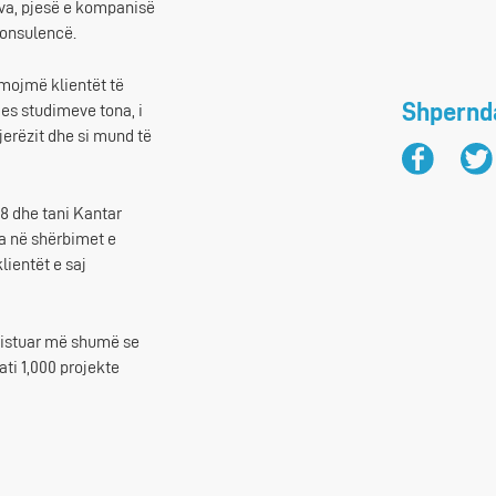
va, pjesë e kompanisë
konsulencë.
hmojmë klientët të
Shpernda
mes studimeve tona, i
jerëzit dhe si mund të
98 dhe tani Kantar
ra në shërbimet e
lientët e saj
vistuar më shumë se
ti 1,000 projekte