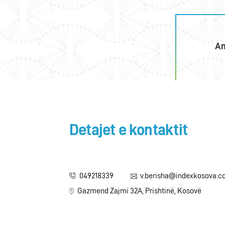
An
Detajet e kontaktit
049218339
v.berisha@indexkosova.
Gazmend Zajmi 32A, Prishtinë, Kosovë