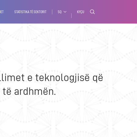
MET
STATISTIKA TË SEKTORIT
SQ
KYÇU
limet e teknologjisë që
ë të ardhmën.