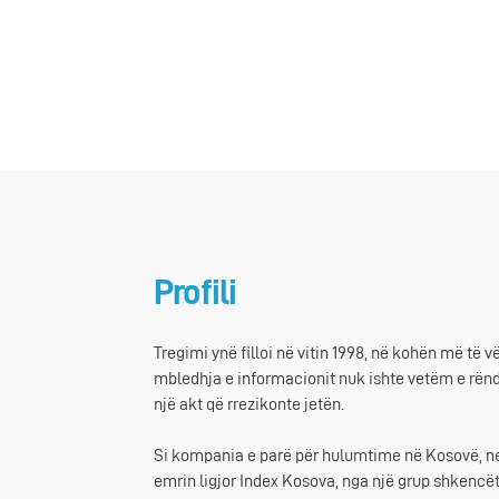
Profili
Tregimi ynë filloi në vitin 1998, në kohën më të vë
mbledhja e informacionit nuk ishte vetëm e rën
një akt që rrezikonte jetën.
Si kompania e parë për hulumtime në Kosovë, 
emrin ligjor Index Kosova, nga një grup shkencë