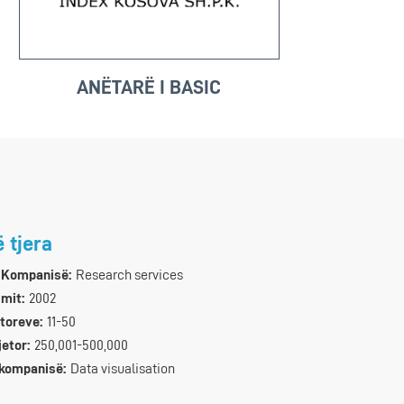
ANËTARË I BASIC
ë tjera
 Kompanisë:
Research services
imit:
2002
toreve:
11-50
jetor:
250,001-500,000
 kompanisë:
Data visualisation