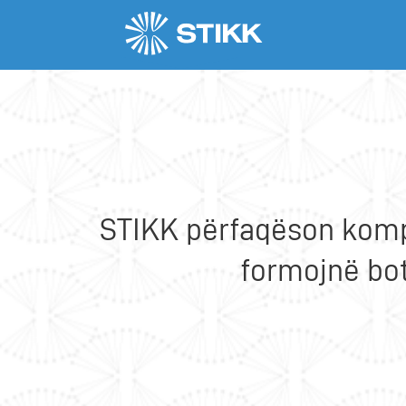
Anëtarët
v.berisha@indexkoso
STIKK përfaqëson kompa
formojnë bot