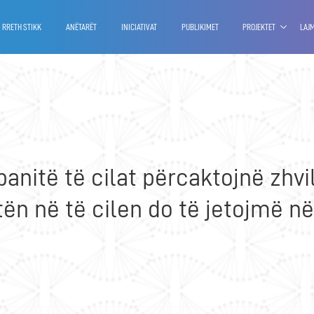
va.com
RRETH STIKK
ANËTARËT
INICIATIVAT
PUBLIKIMET
PROJEKTET
LAJ
nitë të cilat përcaktojnë zhvil
ën në të cilen do të jetojmë n