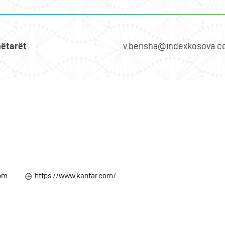
ëtarët
v.berisha@indexkosova.
com
https://www.kantar.com/