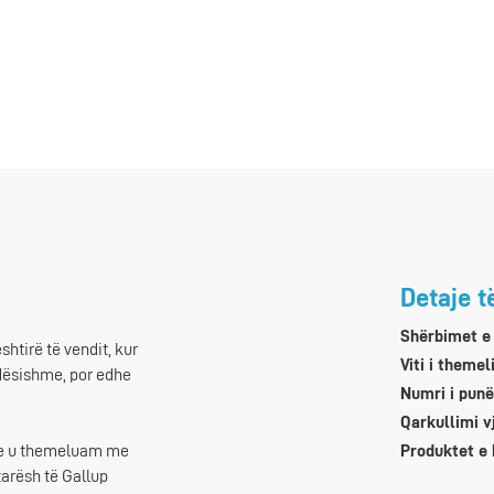
Detaje t
Shërbimet e
shtirë të vendit, kur
Viti i themel
dësishme, por edhe
Numri i punë
Qarkullimi v
Produktet e
ne u themeluam me
tarësh të Gallup