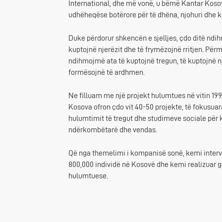
International, dhe më vonë, u bëmë Kantar Koso
udhëheqëse botërore për të dhëna, njohuri dhe 
Duke përdorur shkencën e sjelljes, çdo ditë ndi
kuptojnë njerëzit dhe të frymëzojnë rritjen. Për
ndihmojmë ata të kuptojnë tregun, të kuptojnë n
formësojnë të ardhmen.
Ne filluam me një projekt hulumtues në vitin 19
Kosova ofron çdo vit 40-50 projekte, të fokusua
hulumtimit të tregut dhe studimeve sociale për k
ndërkombëtarë dhe vendas.
Që nga themelimi i kompanisë sonë, kemi inter
800,000 individë në Kosovë dhe kemi realizuar ga
hulumtuese.