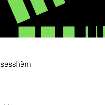
uksesshëm