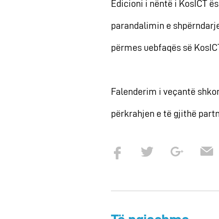
Edicioni i nëntë i KosICT e
parandalimin e shpërndarje
përmes uebfaqës së KosICT,
Falenderim i veçantë shkon 
përkrahjen e të gjithë part