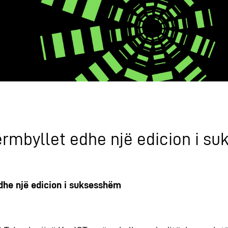
ërmbyllet edhe një edicion i s
dhe një edicion i suksesshëm