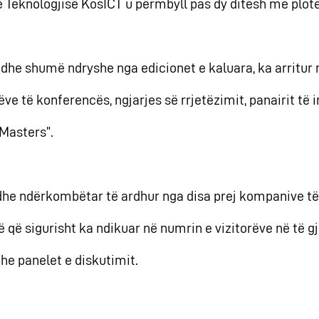
 të Teknologjisë KosICT u përmbyll pas dy ditësh me plotë
dhe shumë ndryshe nga edicionet e kaluara, ka arritur nj
ëve të konferencës, ngjarjes së rrjetëzimit, panairit t
 Masters”.
he ndërkombëtar të ardhur nga disa prej kompanive të t
jë që sigurisht ka ndikuar në numrin e vizitorëve në të g
he panelet e diskutimit.