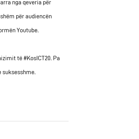
marra nga qeveria për
qasshëm për audiencën
formën Youtube.
nizimit të #KosICT20. Pa
q e suksesshme.