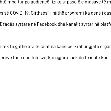
̈shtë mbajtur pa audiencë fizike si pasojë e masave të 
s së COVID-19. Gjithsesi, i gjithë programi ka qenë i 
 faqës zyrtare në Facebook dhe kanalit zyrtar në plat
tek të gjithë ata të cilat na kanë përkrahur gjatë orga
nerëve tanë dhe folësve, kjo ngjarje nuk do të ishte ka