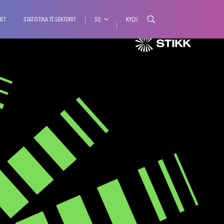
MET
STATISTIKA TË SEKTORIT
SQ
KYÇU