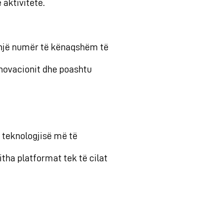
 aktivitete.
ë numër të kënaqshëm të
ë inovacionit dhe poashtu
eknologjisë më të
jitha platformat tek të cilat