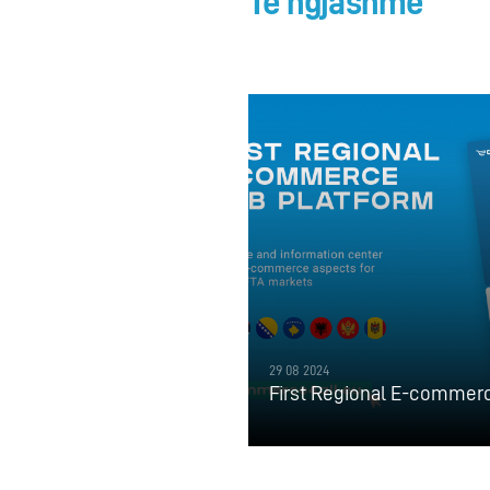
Të ngjashme
29 08 2024
First Regional E-commer