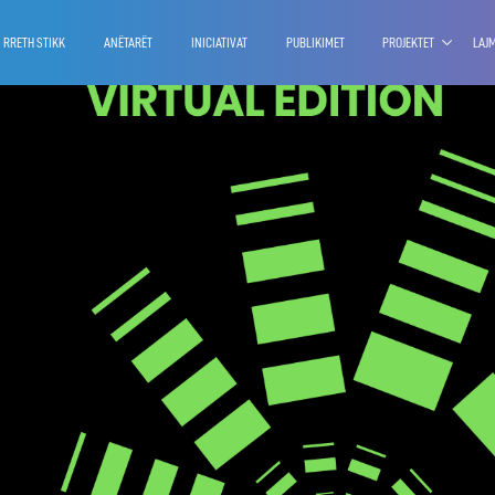
RRETH STIKK
ANËTARËT
INICIATIVAT
PUBLIKIMET
PROJEKTET
LAJ