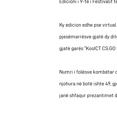
Edicioni i 9-të i Festivalit
Ky edicion edhe pse virtual 
pjesëmarrësve gjatë dy dit
gjatë garës “KosICT CS:GO
Numri i folësve kombëtar d
njohura në botë ishte 49, g
janë shfaqur prezantimet d